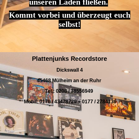
unseren Laden fließen.
Kommt vorbei und überzeugt euch
selbst!
Plattenjunks Recordstore
Dickswall 4
45468 Mülheim an der Ruhr
Tel.: 0208 / 38556949
Mobil: 0176 / 43478729 + 0177 / 2784136