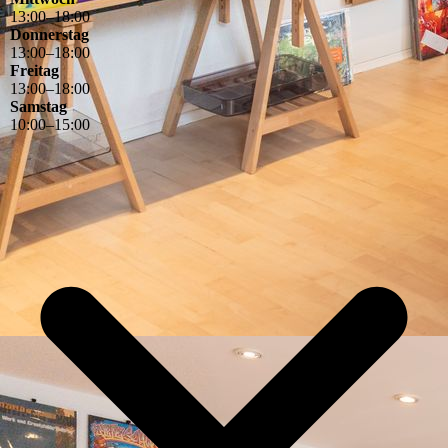
13
:
00
–
18
:
00
Donnerstag
13
:
00
–
18
:
00
Freitag
13
:
00
–
18
:
00
Samstag
10
:
00
–
15
:
00