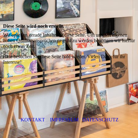
Diese Seite wird noch erstellt.
Wir erstellen gerade Inhalte für diese Seite. Um unseren eigenen
hohen Qualitätsansprüchen gerecht zu werden benötigen wir hierfür
noch etwas Zeit.
Bitte besuchen Sie diese Seite bald wieder. Vielen Dank für ihr
Interesse!
KONTAKT
IMPRESSUM
DATENSCHUTZ